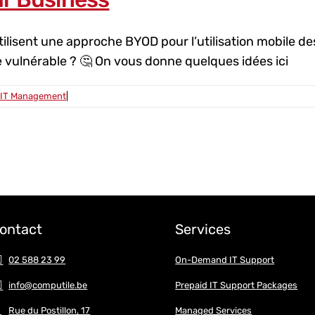
tilisent une approche BYOD pour l’utilisation mobile d
 vulnérable ? 🤔 On vous donne quelques idées ici
IT Management
|
ontact
Services
02 588 23 99
On-Demand IT Support
info@computile.be
Prepaid IT Support Packages
Rue du Postillon, 17
Managed Services