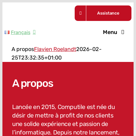
Skip
Assistance
to
content
Menu
Français
Nos formul
A propos
Flavien Roelandt
2026-02-
25T23:32:35+01:00
Guides
A propos
A propos
Actualités
Lancée en 2015, Computile est née du
désir de mettre à profit de nos clients
Contact
une solide expérience et passion de
l’informatique. Depuis notre lancement,