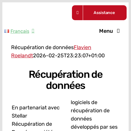
Skip
Assistance
to
content
Menu
Français
Nos formul
Récupération de données
Flavien
Roelandt
2026-02-25T23:23:07+01:00
Guides
Récupération de
A propos
données
Actualités
logiciels de
En partenariat avec
récupération de
Stellar
Contact
données
Récupération de
développés par ses