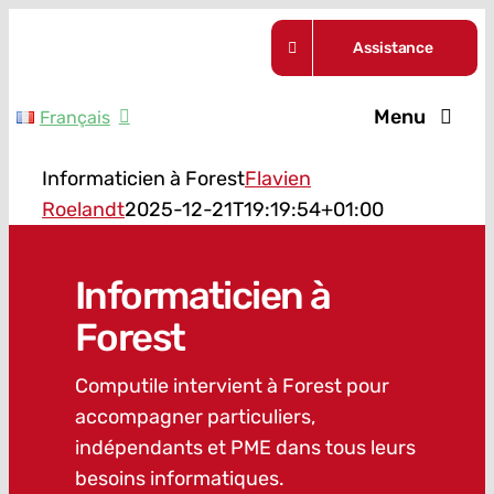
Skip
Assistance
to
content
Menu
Français
Nos formul
Informaticien à Forest
Flavien
Roelandt
2025-12-21T19:19:54+01:00
Guides
Informaticien à
A propos
Forest
Actualités
Computile intervient à Forest pour
accompagner particuliers,
Contact
indépendants et PME dans tous leurs
besoins informatiques.