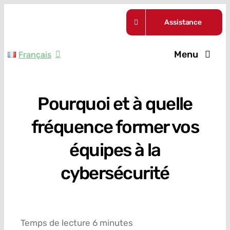
Skip
Assistance
to
content
Menu
Français
Nos formul
Pourquoi et à quelle
Guides
fréquence former vos
A propos
équipes à la
cybersécurité
Actualités
Contact
Temps de lecture 6 minutes