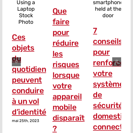
Que
faire
7
pour
Ces
conseils
réduire
objets
pour
les
du
renforcer
risques
quotidien
votre
lorsque
peuvent
système
votre
conduire
de
appareil
à un vol
sécurité
mobile
d’identité
domestiqu
disparaît
mai 25th, 2023
connecté
?