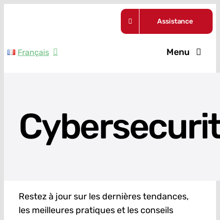
Skip
Assistance
to
content
Menu
Français
Nos formul
Guides
Cybersecuri
A propos
Actualités
Restez à jour sur les dernières tendances,
Contact
les meilleures pratiques et les conseils